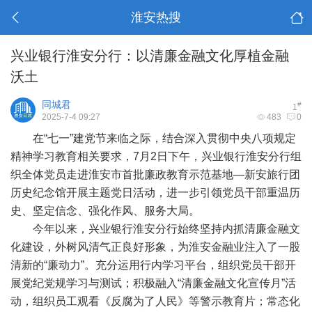
淮安热搜
兴业银行淮安分行：以清廉金融文化厚植金融
沃土
同城君
#
1
2025-7-4 09:27
483
0
在“七一”建党节来临之际，结合深入贯彻中央八项规定
精神学习教育相关要求，7月2日下午，兴业银行淮安分行组
织全体党员走进淮安市首批廉政教育示范基地—新安旅行团
历史纪念馆开展主题党日活动，进一步引领党员干部重温历
史、坚定信念、强化作风、服务大局。
今年以来，兴业银行淮安分行始终坚持内抓清廉金融文
化建设，外树风清气正良好形象，为淮安金融业注入了一股
清新的“廉动力”。充分运用行内学习平台，组织党员干部开
展党纪党规学习与测试；积极融入“清廉金融文化宣传月”活
动，组织员工观看《反腐为了人民》等警示教育片；常态化