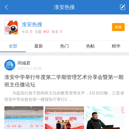
淮安热搜
淮安热搜
收藏
今日:
0
主题:
942
排名:
5
全部
最新
热门
热帖
精华
同城君
2025-4-1 18:48
淮安中学举行年度第二学期管理艺术分享会暨第一期
班主任微论坛
为提高行政干部和班主任的教育管理水平，3月30日晚，江苏省
淮安中学在校史馆一楼报告厅举行2 ...