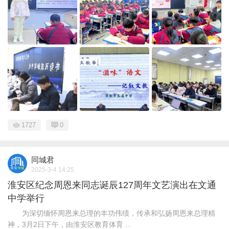
1727
0
同城君
2025-3-4 14:25
淮安区纪念周恩来同志诞辰127周年文艺演出在文通
中学举行
为深切缅怀周恩来总理的丰功伟绩，传承和弘扬周恩来总理精
神，3月2日下午，由淮安区教育体育 ...