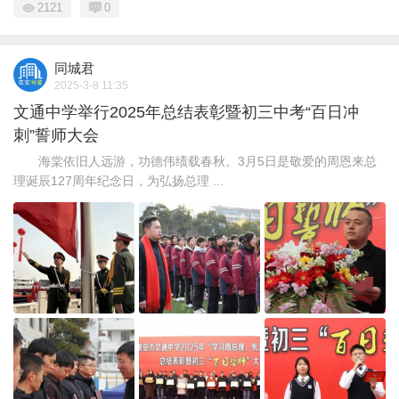
2121
0
同城君
2025-3-8 11:35
文通中学举行2025年总结表彰暨初三中考“百日冲
刺”誓师大会
海棠依旧人远游，功德伟绩载春秋。3月5日是敬爱的周恩来总
理诞辰127周年纪念日，为弘扬总理 ...