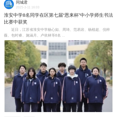
同城君
2025-3-11 16:03
淮安中学8名同学在区第七届“恩来杯”中小学师生书法
比赛中获奖
近日，江苏省淮安中学杨心如、周琦、范易岩、杨植超、倪梓
薇、包时睿、施涵月、卢依林等8名 ...