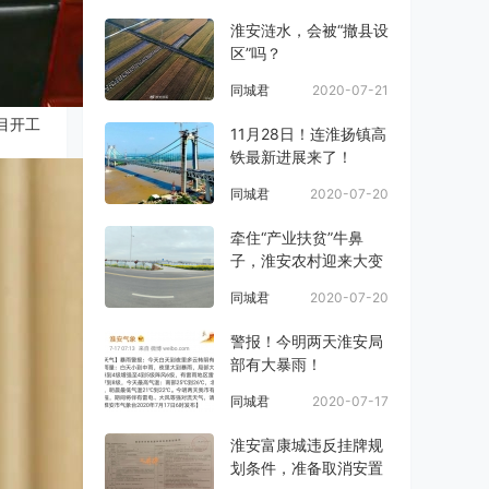
淮安涟水，会被“撤县设
区”吗？
同城君
2020-07-21
目开工
11月28日！连淮扬镇高
铁最新进展来了！
同城君
2020-07-20
牵住“产业扶贫”牛鼻
子，淮安农村迎来大变
同城君
2020-07-20
警报！今明两天淮安局
部有大暴雨！
同城君
2020-07-17
淮安富康城违反挂牌规
划条件，准备取消安置