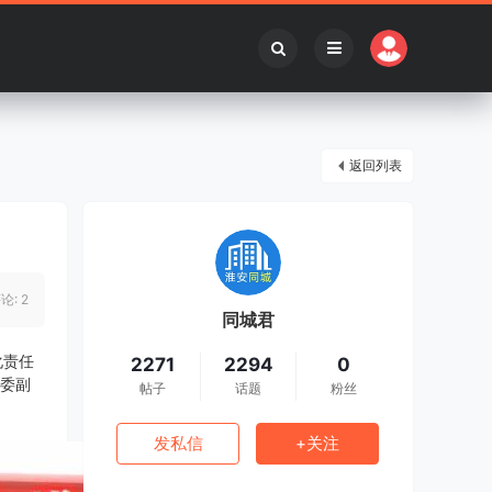
返回列表
论: 2
同城君
化责任
2271
2294
0
区委副
帖子
话题
粉丝
发私信
+关注