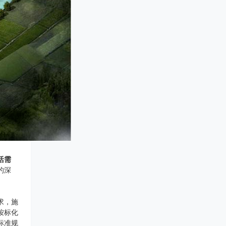
活需
的深
求，施
按标化
标准规