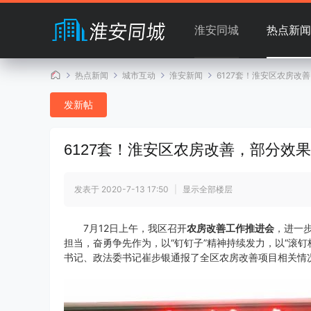
淮安同城
热点新闻
热点新闻
城市互动
淮安新闻
6127套！淮安区农房改善
发新帖
淮
»
›
›
›
6127套！淮安区农房改善，部分效
发表于 2020-7-13 17:50
|
显示全部楼层
7月12日上午，我区召开
农房改善工作推进会
，进一
担当，奋勇争先作为，以“钉钉子”精神持续发力，以“滚
书记、政法委书记崔步银通报了全区农房改善项目相关情
安